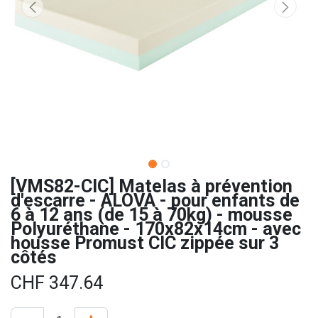
[VMS82-CIC] Matelas à prévention
d'escarre - ALOVA - pour enfants de
6 à 12 ans (de 15 à 70kg) - mousse
Polyuréthane - 170x82x14cm - avec
housse Promust CIC zippée sur 3
côtés
CHF
347.64