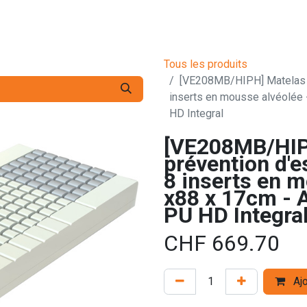
s pro
Services
L'Entreprise
Contact
Tous les produits
[VE208MB/HIPH] Matelas à
inserts en mousse alvéolé
HD Integral
[VE208MB/HIP
prévention d'e
8 inserts en m
x88 x 17cm -
PU HD Integra
CHF
669.70
Ajo