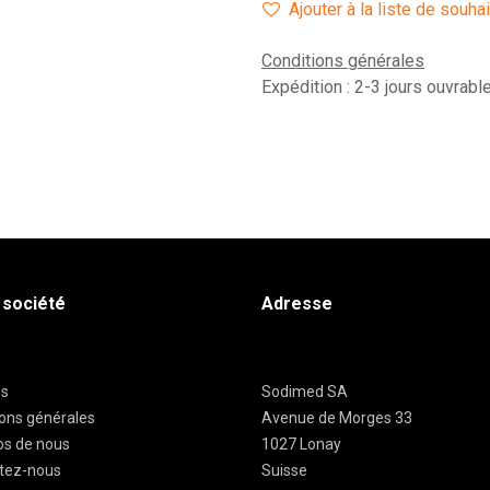
Ajouter à la liste de souha
Conditions générales
Expédition : 2-3 jours ouvrabl
 société
Adresse
es
Sodimed SA
ions générales
Avenue de Morges 33
os de nous
1027 Lonay
tez-nous
Suisse