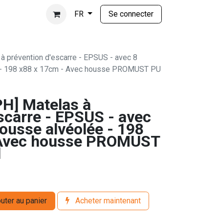
Se connecter
FR
 prévention d'escarre - EPSUS - avec 8
e - 198 x88 x 17cm - Avec housse PROMUST PU
H] Matelas à
scarre - EPSUS - avec
ousse alvéolée - 198
 Avec housse PROMUST
l
uter au panier
Acheter maintenant