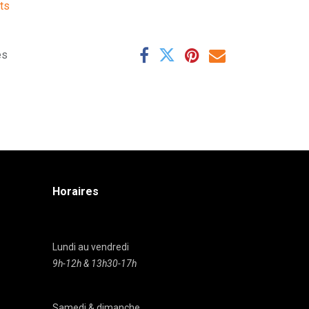
its
es
Horaires
Lundi au vendredi
9h-12h & 13h30-17h
Samedi & dimanche