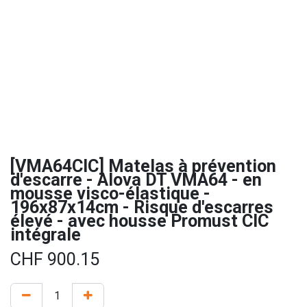
[VMA64CIC] Matelas à prévention
d'escarre - Alova DT VMA64 - en
mousse visco-élastique -
196x87x14cm - Risque d'escarres
élevé - avec housse Promust CIC
intégrale
CHF
900.15