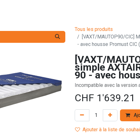
s pro
Services
L'Entreprise
Contact
Tous les produits
[VAXT/MAUTOP90/CIC] M
- avec housse Promust CIC
[VAXT/MAUTOP
simple AXTA
90 - avec hou
Incompatible avec la version
CHF
1'639.21
Ajo
Ajouter à la liste de souha