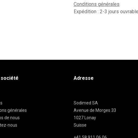
Conditions générales
Expédition : 2-3 jours ouvrabl
 société
Adresse
es
Sodimed SA
ions générales
Avenue de Morges 33
os de nous
1027 Lonay
tez-nous
Suisse
+41 58 911 06 06