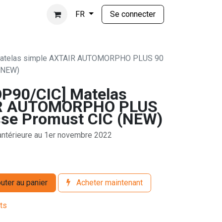
Se connecter
FR
atelas simple AXTAIR AUTOMORPHO PLUS 90
 (NEW)
90/CIC] Matelas
IR AUTOMORPHO PLUS
sse Promust CIC (NEW)
 antérieure au 1er novembre 2022
uter au panier
Acheter maintenant
its