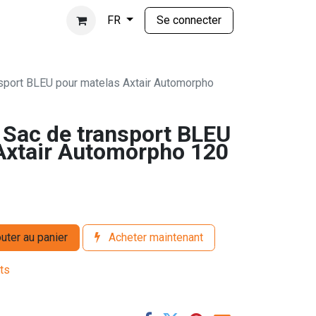
Se connecter
FR
sport BLEU pour matelas Axtair Automorpho
Sac de transport BLEU
Axtair Automorpho 120
uter au panier
Acheter maintenant
its