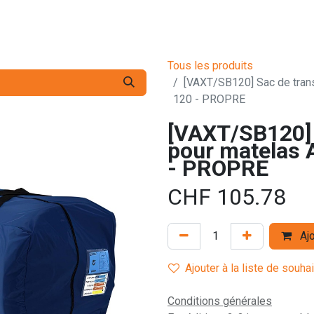
s pro
Services
L'Entreprise
Contact
Tous les produits
[VAXT/SB120] Sac de tran
120 - PROPRE
[VAXT/SB120] 
pour matelas 
- PROPRE
CHF
105.78
Ajo
Ajouter à la liste de souha
Conditions générales