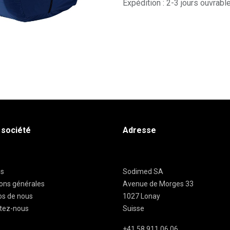
Expédition : 2-3 jours ouvrabl
 société
Adresse
es
Sodimed SA
ions générales
Avenue de Morges 33
os de nous
1027 Lonay
tez-nous
Suisse
+41 58 911 06 06