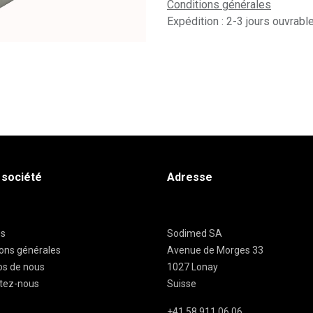
Conditions générales
Expédition : 2-3 jours ouvrabl
 société
Adresse
es
Sodimed SA
ions générales
Avenue de Morges 33
os de nous
1027 Lonay
tez-nous
Suisse
+41 58 911 06 06