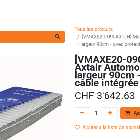
s pro
Services
L'Entreprise
Contact
Tous les produits
[VMAXE20-090A3-CH] Mate
- largeur 90cm - avec protec
[VMAXE20-090
Axtair Autom
largeur 90cm -
câble intégrée
CHF
3'642.63
Ajo
Ajouter à la liste de souha