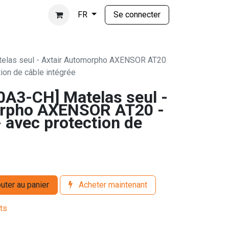
Se connecter
FR
las seul - Axtair Automorpho AXENSOR AT20
tion de câble intégrée
A3-CH] Matelas seul -
orpho AXENSOR AT20 -
 avec protection de
uter au panier
Acheter maintenant
its