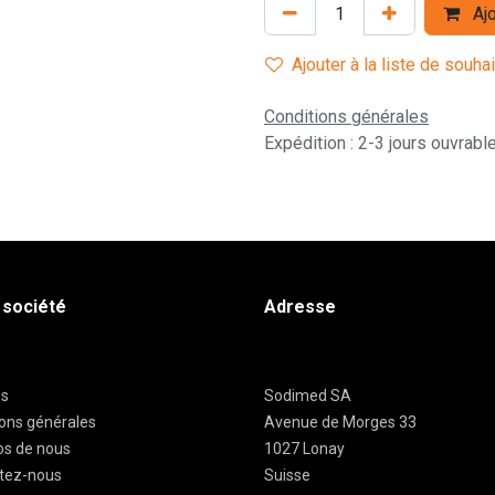
Ajo
Ajouter à la liste de souha
Conditions générales
Expédition : 2-3 jours ouvrabl
 société
Adresse
es
Sodimed SA
ions générales
Avenue de Morges 33
os de nous
1027 Lonay
tez-nous
Suisse