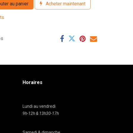
uter au panier
Acheter maintenant
its
es
Horaires
Lundi au vendredi
9h-12h & 13h30-17h
Samedi & dimanche