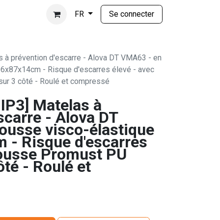
Se connecter
FR
à prévention d'escarre - Alova DT VMA63 - en
96x87x14cm - Risque d'escarres élevé - avec
ur 3 côté - Roulé et compressé
P3] Matelas à
scarre - Alova DT
usse visco-élastique
 - Risque d'escarres
housse Promust PU
ôté - Roulé et