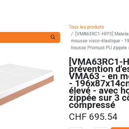
s pro
Services
L'Entreprise
Contact
Tous les produits
[VMA63RC1-HIP3] Matelas 
mousse visco-élastique - 1
housse Promust PU zippée s
[VMA63RC1-HI
prévention d'e
VMA63 - en mo
- 196x87x14cm
élevé - avec 
zippée sur 3 c
compressé
CHF
695.54