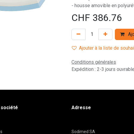
- housse amovible en polyurét
CHF
386.76
Ajo
Ajouter à la liste de souha
Conditions générales
Expédition : 2-3 jours ouvrabl
 société
Adresse
es
Sodimed SA