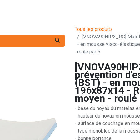
s pro
Services
L'Entreprise
Contact
Tous les produits
[VNOVA90HIP3_RC] Matelas
- en mousse visco-élastique
roulé par 5
[VNOVA90HIP3
prévention d'
(BST) - en mou
196x87x14 - R
moyen - roulé 
- base du noyau du matelas 
- hauteur du noyau en mousse
- surface de couchage en mo
- type monobloc de la mousse
- bonne portance