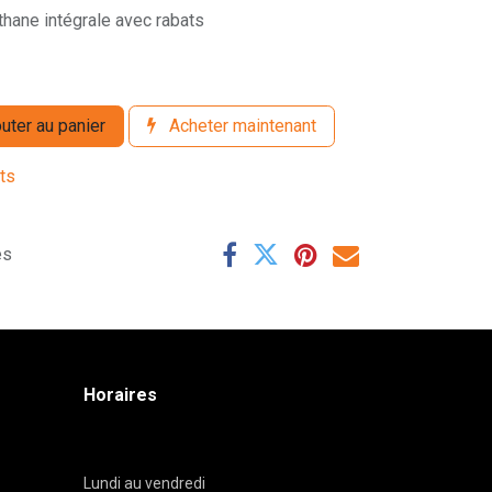
hane intégrale avec rabats
uter au panier
Acheter maintenant
its
es
Horaires
Lundi au vendredi