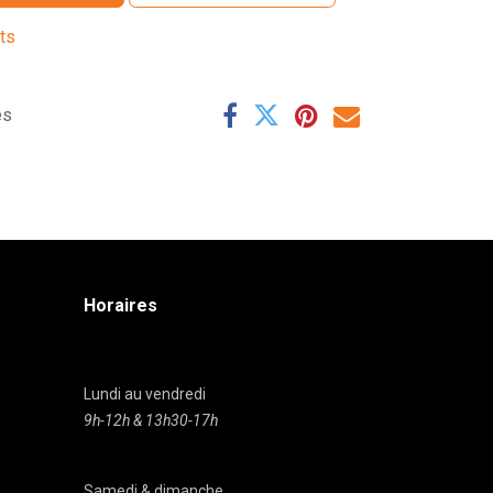
its
es
Horaires
Lundi au vendredi
9h-12h & 13h30-17h
Samedi & dimanche