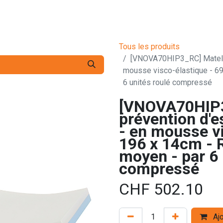
s pro
Services
L'Entreprise
Contact
Tous les produits
[VNOVA70HIP3_RC] Matelas
mousse visco-élastique - 69
6 unités roulé compressé
[VNOVA70HIP3
prévention d'
- en mousse vi
196 x 14cm - 
moyen - par 6 
compressé
CHF
502.10
Ajo