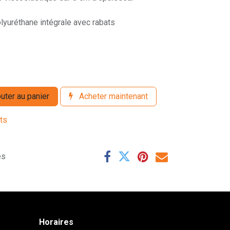
lyuréthane intégrale avec rabats
uter au panier
Acheter maintenant
its
es
Horaires