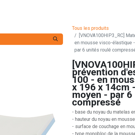
s pro
Services
L'Entreprise
Contact
Tous les produits
[VNOVA100HIP3_RC] Matela
en mousse visco-élastique -
par 6 unités roulé compress
[VNOVA100HIP
prévention d'
100 - en mouss
x 196 x 14cm -
moyen - par 6 
compressé
- base du noyau du matelas 
- hauteur du noyau en mousse 
- surface de couchage en mou
- type monobloc de la mousse