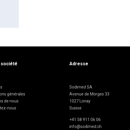
 société
Adresse
es
Sodimed SA
ions générales
Avenue de Morges 33
os de nous
1027 Lonay
tez-nous
Suisse
+41 58 911 06 06
info@sodimed.ch