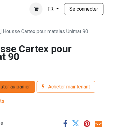
Se connecter
FR
] Housse Cartex pour matelas Unimat 90
sse Cartex pour
t 90
uter au panier
Acheter maintenant
its
es