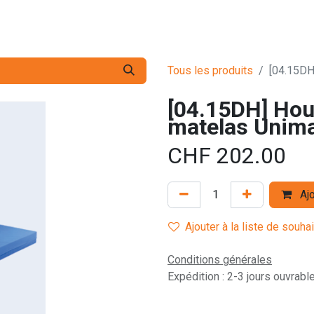
s pro
Services
L'Entreprise
Contact
Tous les produits
[04.15DH
[04.15DH] Hou
matelas Unima
CHF
202.00
Ajo
Ajouter à la liste de souha
Conditions générales
Expédition : 2-3 jours ouvrabl