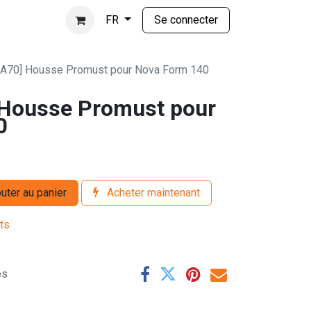
Se connecter
FR
A70] Housse Promust pour Nova Form 140
Housse Promust pour
0
uter au panier
Acheter maintenant
its
es