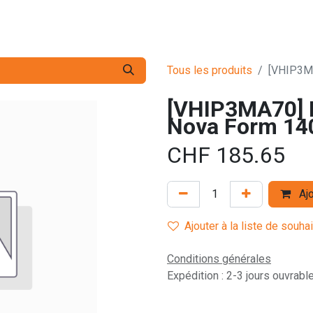
s pro
Services
L'Entreprise
Contact
Tous les produits
[VHIP3M
[VHIP3MA70] 
Nova Form 14
CHF
185.65
Ajo
Ajouter à la liste de souha
Conditions générales
Expédition : 2-3 jours ouvrabl