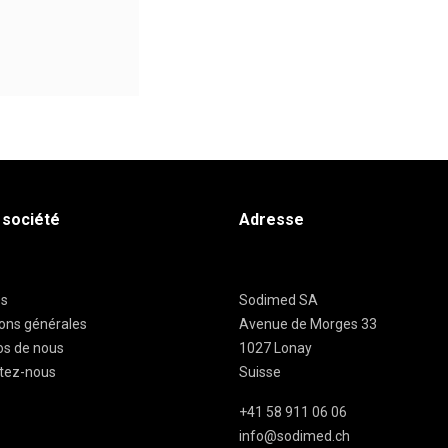
 société
Adresse
es
Sodimed SA
ions générales
Avenue de Morges 33
os de nous
1027 Lonay
tez-nous
Suisse
+41 58 911 06 06
info@sodimed.ch