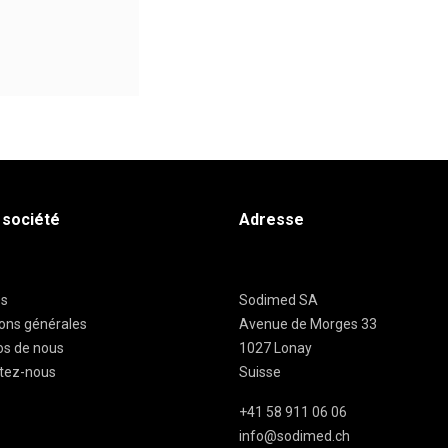
 société
Adresse
es
Sodimed SA
ions générales
Avenue de Morges 33
os de nous
1027 Lonay
tez-nous
Suisse
+41 58 911 06 06
info@sodimed.ch