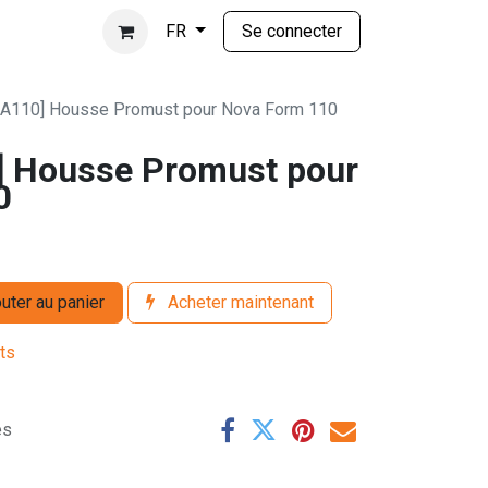
Se connecter
FR
A110] Housse Promust pour Nova Form 110
 Housse Promust pour
0
uter au panier
Acheter maintenant
its
es