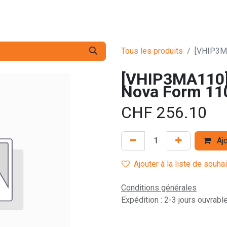
s pro
Services
L'Entreprise
Contact
Tous les produits
[VHIP3M
[VHIP3MA110]
Nova Form 11
CHF
256.10
Ajo
Ajouter à la liste de souha
Conditions générales
Expédition : 2-3 jours ouvrabl