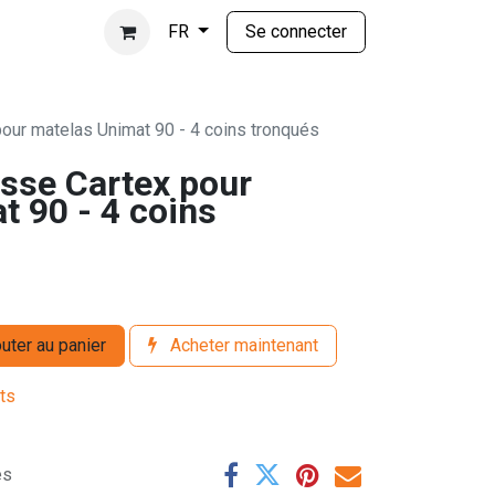
Se connecter
FR
our matelas Unimat 90 - 4 coins tronqués
sse Cartex pour
t 90 - 4 coins
uter au panier
Acheter maintenant
its
es