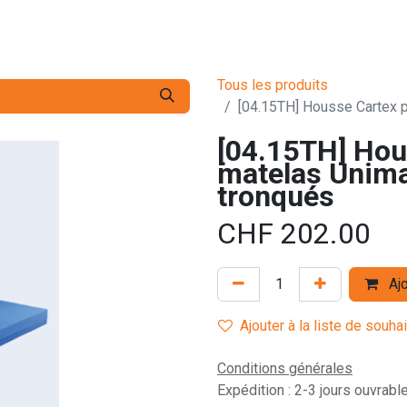
s pro
Services
L'Entreprise
Contact
Tous les produits
[04.15TH] Housse Cartex p
[04.15TH] Hou
matelas Unima
tronqués
CHF
202.00
Ajo
Ajouter à la liste de souha
Conditions générales
Expédition : 2-3 jours ouvrabl