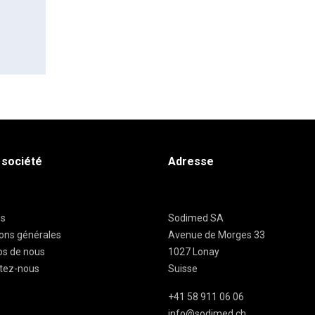
 société
Adresse
es
Sodimed SA
ions générales
Avenue de Morges 33
os de nous
1027 Lonay
tez-nous
Suisse
+41 58 911 06 06
info@sodimed.ch