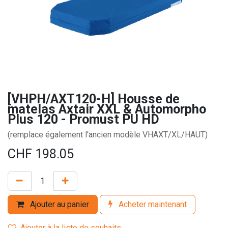
[VHPH/AXT120-H] Housse de
matelas Axtair XXL & Automorpho
Plus 120 - Promust PU HD
(remplace également l'ancien modèle VHAXT/XL/HAUT)
CHF
198.05
Ajouter au panier
Acheter maintenant
Ajouter à la liste de souhaits