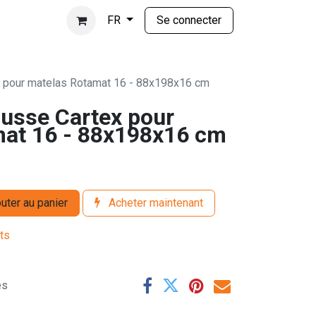
Se connecter
FR
 pour matelas Rotamat 16 - 88x198x16 cm
usse Cartex pour
at 16 - 88x198x16 cm
uter au panier
Acheter maintenant
its
es