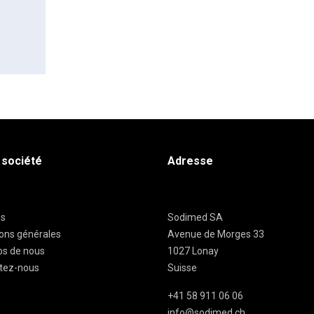
 société
Adresse
es
Sodimed SA
ions générales
Avenue de Morges 33
os de nous
1027 Lonay
tez-nous
Suisse
+41 58 911 06 06
info@sodimed.ch