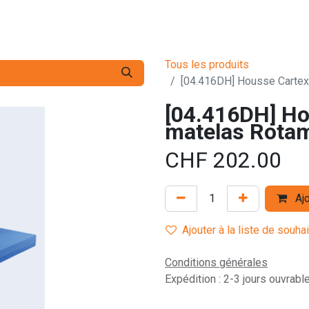
s pro
Services
L'Entreprise
Contact
Tous les produits
[04.416DH] Housse Cartex
[04.416DH] Ho
matelas Rotam
CHF
202.00
Ajo
Ajouter à la liste de souha
Conditions générales
Expédition : 2-3 jours ouvrabl