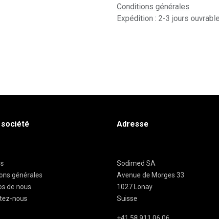
Conditions générales
Expédition : 2-3 jours ouvrabl
 société
Adresse
es
Sodimed SA
ions générales
Avenue de Morges 33
os de nous
1027 Lonay
tez-nous
Suisse
+41 58 911 06 06