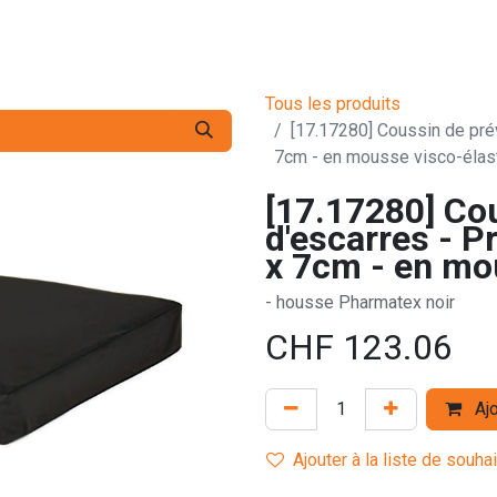
s pro
Services
L'Entreprise
Contact
Tous les produits
[17.17280] Coussin de pré
7cm - en mousse visco-élas
[17.17280] Co
d'escarres - P
x 7cm - en mo
- housse Pharmatex noir
CHF
123.06
Ajo
Ajouter à la liste de souha