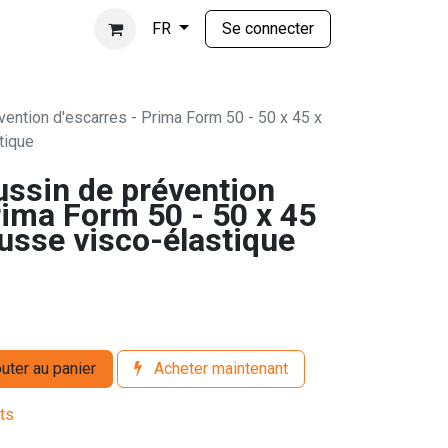
Se connecter
FR
vention d'escarres - Prima Form 50 - 50 x 45 x
tique
ussin de prévention
rima Form 50 - 50 x 45
usse visco-élastique
uter au panier
Acheter maintenant
its