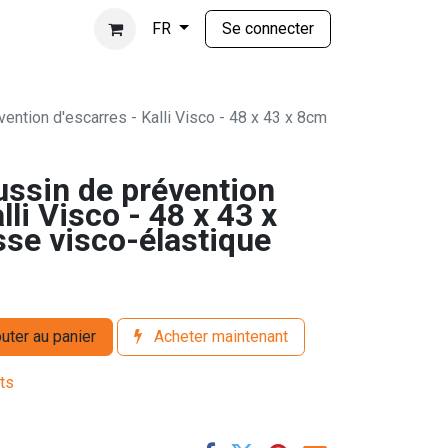
Se connecter
FR
ention d'escarres - Kalli Visco - 48 x 43 x 8cm
ussin de prévention
lli Visco - 48 x 43 x
se visco-élastique
uter au panier
Acheter maintenant
its