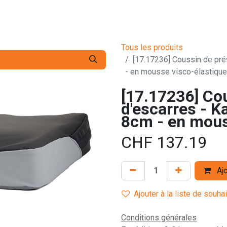
s pro
Services
L'Entreprise
Contact
Tous les produits
[17.17236] Coussin de prév
- en mousse visco-élastique
[17.17236] Co
d'escarres - Ka
8cm - en mous
CHF
137.19
Ajo
Ajouter à la liste de souha
Conditions générales