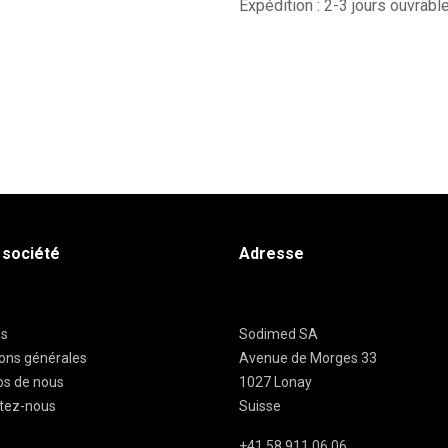
Expédition : 2-3 jours ouvrabl
 société
Adresse
es
Sodimed SA
ions générales
Avenue de Morges 33
os de nous
1027 Lonay
tez-nous
Suisse
+41 58 911 06 06