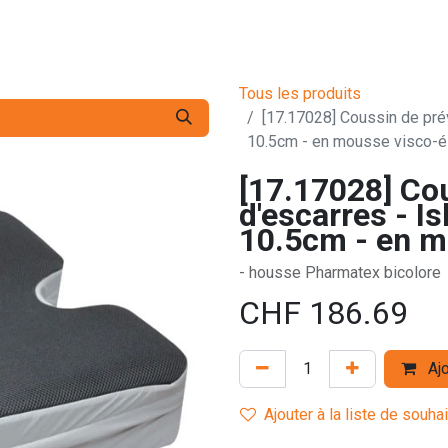
s pro
Services
L'Entreprise
Contact
Tous les produits
[17.17028] Coussin de prév
10.5cm - en mousse visco-é
[17.17028] Co
d'escarres - Is
10.5cm - en m
- housse Pharmatex bicolore
CHF
186.69
Ajo
Ajouter à la liste de souha