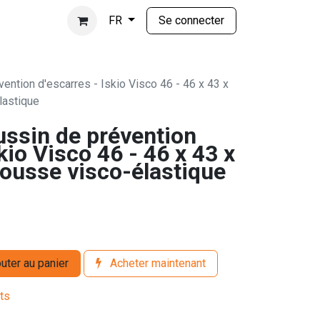
Se connecter
FR
ention d'escarres - Iskio Visco 46 - 46 x 43 x
lastique
ussin de prévention
kio Visco 46 - 46 x 43 x
ousse visco-élastique
uter au panier
Acheter maintenant
its