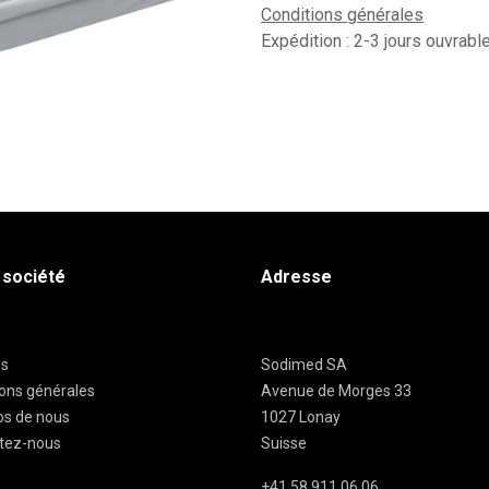
Conditions générales
Expédition : 2-3 jours ouvrabl
 société
Adresse
es
Sodimed SA
ions générales
Avenue de Morges 33
os de nous
1027 Lonay
tez-nous
Suisse
+41 58 911 06 06