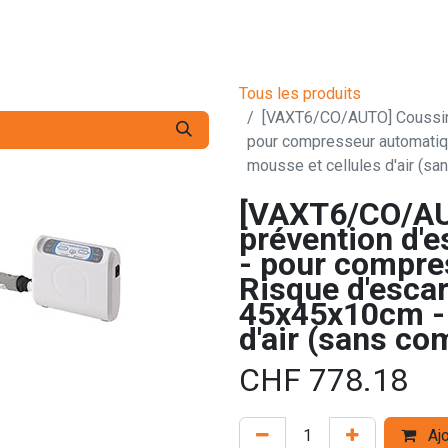
s pro
Services
L'Entreprise
Contact
Tous les produits
[VAXT6/CO/AUTO] Coussin 
pour compresseur automatiq
mousse et cellules d'air (s
[VAXT6/CO/AU
prévention d'e
- pour compre
Risque d'escar
45x45x10cm - 
d'air (sans co
CHF
778.18
Ajo