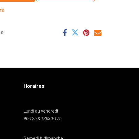
its
es
Horaires
Lundi au vendredi
9h-12h & 13h30-17h
Samedi & dimanche