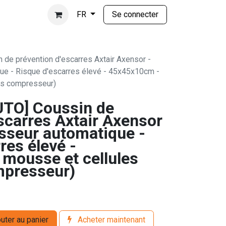
Se connecter
FR
de prévention d'escarres Axtair Axensor -
ue - Risque d'escarres élevé - 45x45x10cm -
ans compresseur)
TO] Coussin de
scarres Axtair Axensor
sseur automatique -
res élevé -
mousse et cellules
mpresseur)
uter au panier
Acheter maintenant