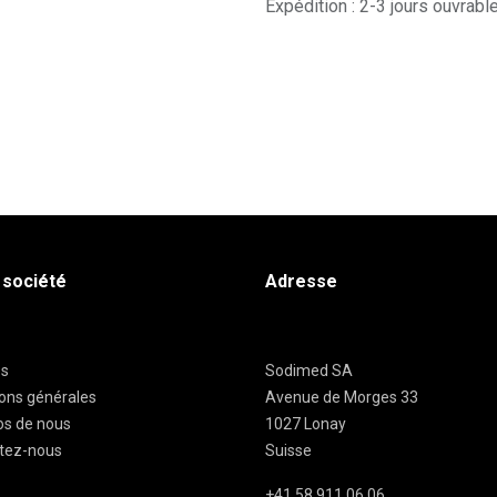
Expédition : 2-3 jours ouvrabl
 société
Adresse
es
Sodimed SA
ions générales
Avenue de Morges 33
os de nous
1027 Lonay
tez-nous
Suisse
+41 58 911 06 06