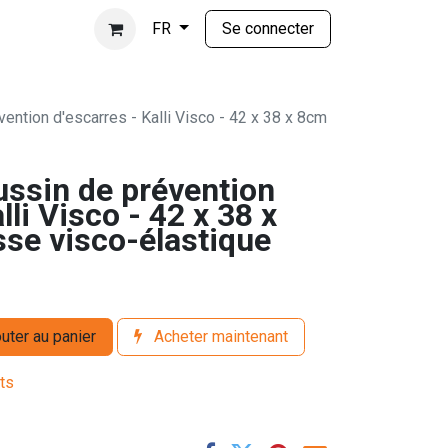
Se connecter
FR
ention d'escarres - Kalli Visco - 42 x 38 x 8cm
ussin de prévention
lli Visco - 42 x 38 x
se visco-élastique
uter au panier
Acheter maintenant
its