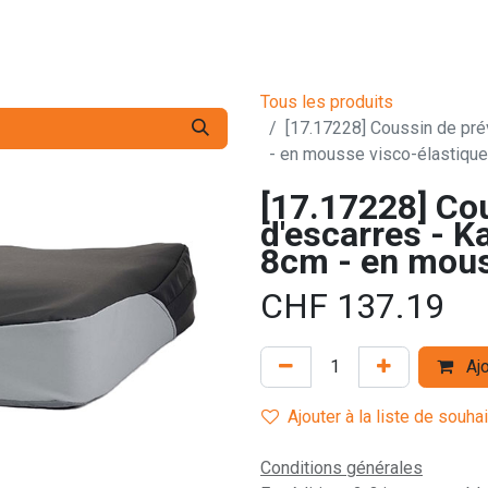
s pro
Services
L'Entreprise
Contact
Tous les produits
[17.17228] Coussin de prév
- en mousse visco-élastique
[17.17228] Co
d'escarres - Ka
8cm - en mous
CHF
137.19
Ajo
Ajouter à la liste de souha
Conditions générales