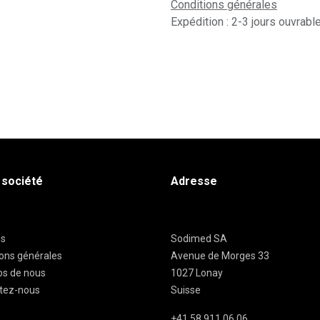
Conditions générales
Expédition : 2-3 jours ouvrabl
 société
Adresse
es
Sodimed SA
ions générales
Avenue de Morges 33
os de nous
1027 Lonay
tez-nous
Suisse
+41 58 911 06 06