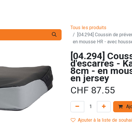
s pro
Services
L'Entreprise
Contact
Tous les produits
[04.294] Coussin de préven
en mousse HR - avec housse
[04.294] Cous
d'escarres - Ka
8cm - en mous
en jersey
CHF
87.55
Ajo
Ajouter à la liste de souha