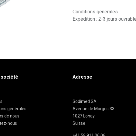
Conditions générales
Expédition : 2-3 jours ouvrabl
 société
Adresse
es
Sodimed SA
ions générales
Avenue de Morges 33
os de nous
1027 Lonay
tez-nous
Suisse
+41 58 911 06 06