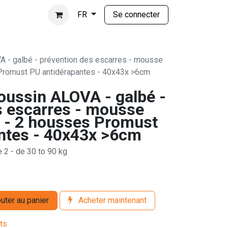
Se connecter
FR
 - galbé - prévention des escarres - mousse
 Promust PU antidérapantes - 40x43x >6cm
ussin ALOVA - galbé -
s escarres - mousse
e - 2 housses Promust
ntes - 40x43x >6cm
 2 - de 30 to 90 kg
uter au panier
Acheter maintenant
its