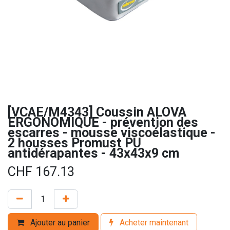
[VCAE/M4343] Coussin ALOVA
ERGONOMIQUE - prévention des
escarres - mousse viscoélastique -
2 housses Promust PU
antidérapantes - 43x43x9 cm
CHF
167.13
Ajouter au panier
Acheter maintenant