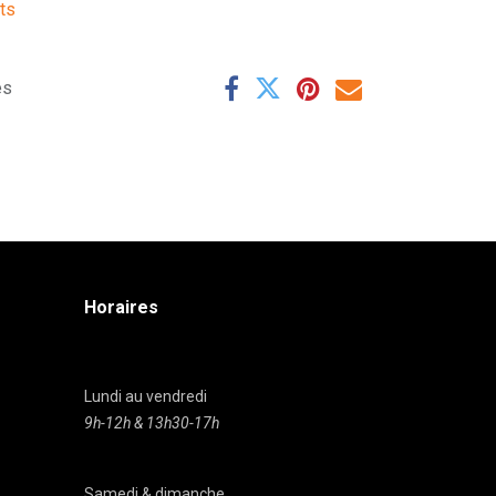
its
es
Horaires
Lundi au vendredi
9h-12h & 13h30-17h
Samedi & dimanche