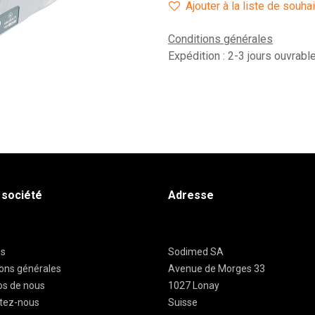
Ajouter à la liste de souha
Conditions générales
Expédition : 2-3 jours ouvrabl
 société
Adresse
es
Sodimed SA
ions générales
Avenue de Morges 33
os de nous
1027 Lonay
tez-nous
Suisse