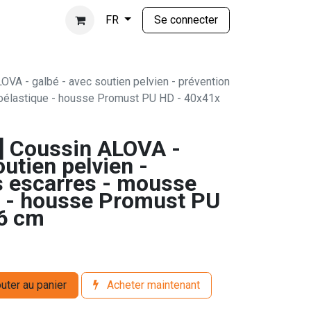
Se connecter
FR
A - galbé - avec soutien pelvien - prévention
oélastique - housse Promust PU HD - 40x41x
 Coussin ALOVA -
outien pelvien -
s escarres - mousse
e - housse Promust PU
6 cm
uter au panier
Acheter maintenant