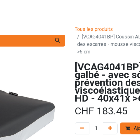
s pro
Services
L'Entreprise
Contact
Tous les produits
[VCAG4041BP] Coussin ALOV
des escarres - mousse visc
>6 cm
[VCAG4041BP]
galbé - avec s
prévention de
viscoélastiqu
HD - 40x41x >
CHF
183.45
Ajo