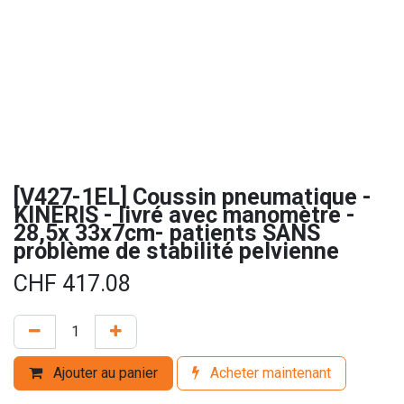
[V427-1EL] Coussin pneumatique -
KINERIS - livré avec manomètre -
28,5x 33x7cm- patients SANS
problème de stabilité pelvienne
CHF
417.08
Ajouter au panier
Acheter maintenant