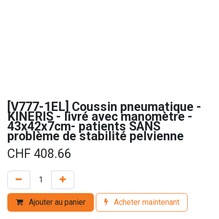
[V777-1EL] Coussin pneumatique -
KINERIS - livré avec manomètre -
43x42x7cm- patients SANS
problème de stabilité pelvienne
CHF
408.66
Ajouter au panier
Acheter maintenant