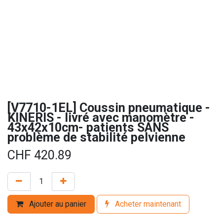
[V7710-1EL] Coussin pneumatique -
KINERIS - livré avec manomètre -
43x42x10cm- patients SANS
problème de stabilité pelvienne
CHF
420.89
Ajouter au panier
Acheter maintenant