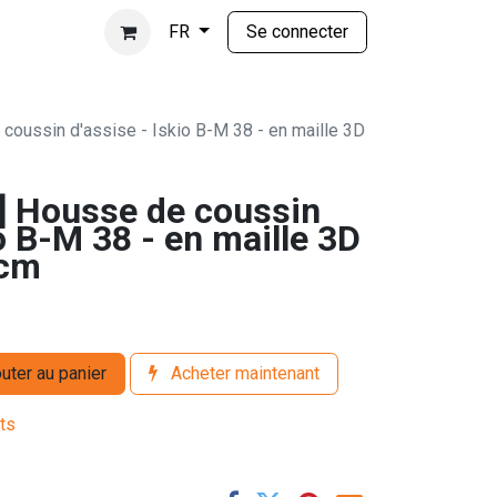
Se connecter
FR
oussin d'assise - Iskio B-M 38 - en maille 3D
 Housse de coussin
io B-M 38 - en maille 3D
5cm
uter au panier
Acheter maintenant
its