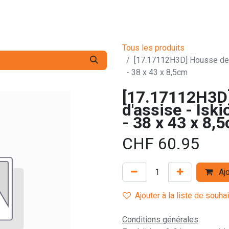
s pro
Services
L'Entreprise
Contact
Tous les produits
[17.17112H3D] Housse de c
- 38 x 43 x 8,5cm
[17.17112H3D]
d'assise - Isk
- 38 x 43 x 8,
CHF
60.95
Ajo
Ajouter à la liste de souha
Conditions générales