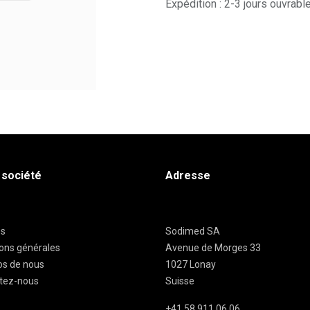
Expédition : 2-3 jours ouvrabl
 société
Adresse
es
Sodimed SA
ions générales
Avenue de Morges 33
os de nous
1027 Lonay
tez-nous
Suisse
+41 58 911 06 06