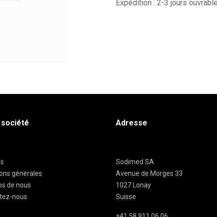
Expédition : 2-3 jours ouvrabl
 société
Adresse
es
Sodimed SA
ions générales
Avenue de Morges 33
os de nous
1027 Lonay
tez-nous
Suisse
+41 58 911 06 06