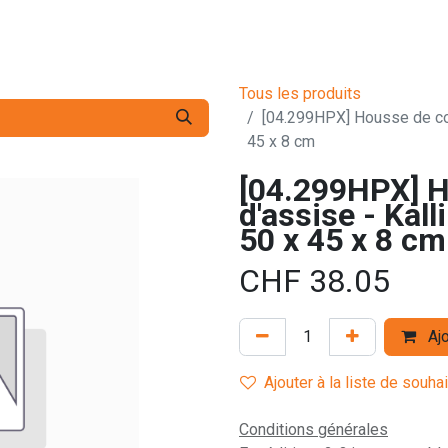
s pro
Services
L'Entreprise
Contact
Tous les produits
[04.299HPX] Housse de cou
45 x 8 cm
[04.299HPX] H
d'assise - Kal
50 x 45 x 8 cm
CHF
38.05
Ajo
Ajouter à la liste de souha
Conditions générales