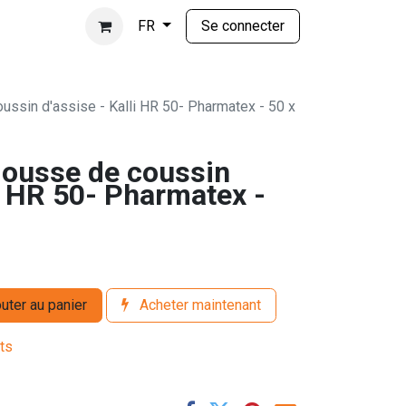
Se connecter
FR
ssin d'assise - Kalli HR 50- Pharmatex - 50 x
ousse de coussin
li HR 50- Pharmatex -
uter au panier
Acheter maintenant
its