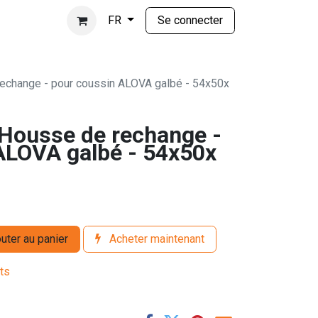
Se connecter
FR
change - pour coussin ALOVA galbé - 54x50x
Housse de rechange -
ALOVA galbé - 54x50x
uter au panier
Acheter maintenant
its