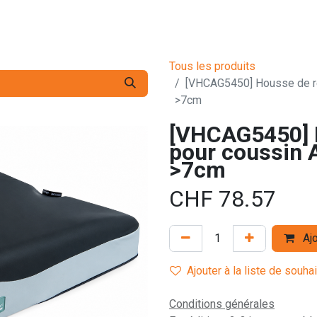
s pro
Services
L'Entreprise
Contact
Tous les produits
[VHCAG5450] Housse de re
>7cm
[VHCAG5450] 
pour coussin 
>7cm
CHF
78.57
Ajo
Ajouter à la liste de souha
Conditions générales