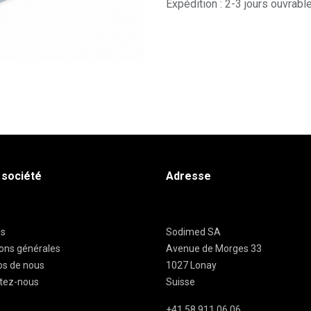
Expédition : 2-3 jours ouvrabl
 société
Adresse
es
Sodimed SA
ions générales
Avenue de Morges 33
os de nous
1027 Lonay
tez-nous
Suisse
+41 58 911 06 06