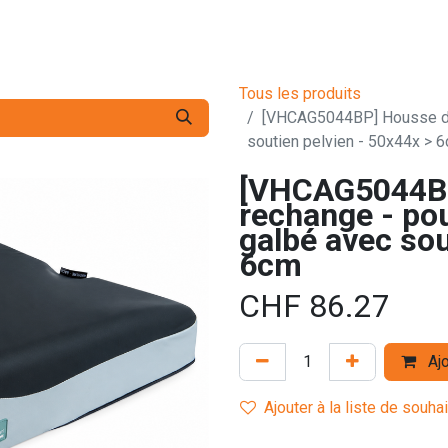
s pro
Services
L'Entreprise
Contact
Tous les produits
[VHCAG5044BP] Housse de
soutien pelvien - 50x44x > 
[VHCAG5044BP
rechange - po
galbé avec sou
6cm
CHF
86.27
Ajo
Ajouter à la liste de souha