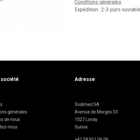
Conditions générales
Expédition : 2-3 jours ouvrabl
 société
Adresse
es
Sodimed SA
ions générales
Avenue de Morges 33
os de nous
1027 Lonay
tez-nous
Suisse
+41 58 911 06 06