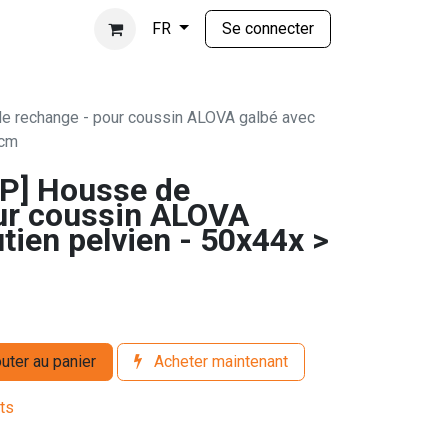
Se connecter
FR
 rechange - pour coussin ALOVA galbé avec
6cm
] Housse de
ur coussin ALOVA
tien pelvien - 50x44x >
uter au panier
Acheter maintenant
its