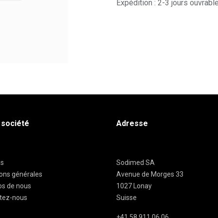
Expédition : 2-3 jours ouvrabl
 société
Adresse
es
Sodimed SA
ions générales
Avenue de Morges 33
os de nous
1027 Lonay
tez-nous
Suisse
+41 58 911 06 06