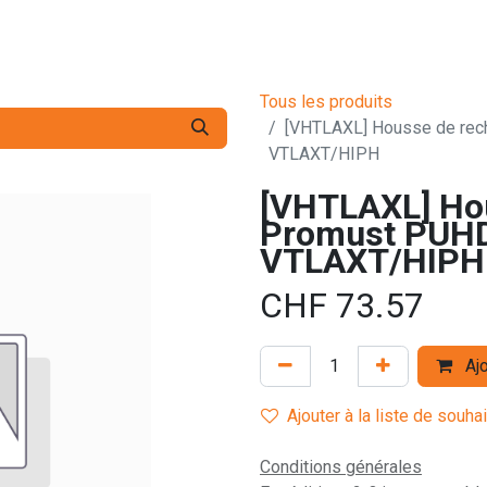
s pro
Services
L'Entreprise
Contact
Tous les produits
[VHTLAXL] Housse de rec
VTLAXT/HIPH
[VHTLAXL] Hou
Promust PUHD
VTLAXT/HIPH
CHF
73.57
Ajo
Ajouter à la liste de souha
Conditions générales