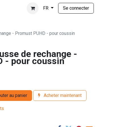
Se connecter
FR
hange - Promust PUHD - pour coussin
sse de rechange -
 - pour coussin
uter au panier
Acheter maintenant
its