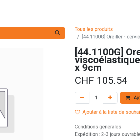
s pro
Services
L'Entreprise
Contact
Tous les produits
[44.1100G] Oreiller - cervi
[44.1100G] Orei
viscoélastique
x 9cm
CHF
105.54
Ajo
Ajouter à la liste de souha
Conditions générales
Expédition : 2-3 jours ouvrabl