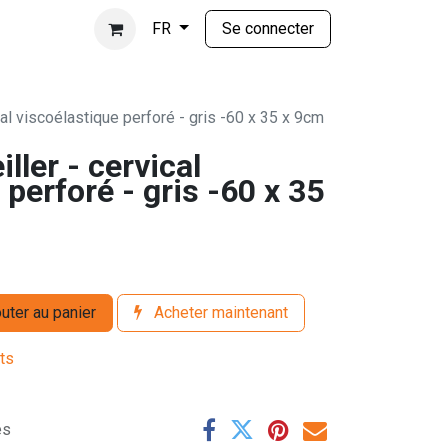
Se connecter
FR
cal viscoélastique perforé - gris -60 x 35 x 9cm
ller - cervical
 perforé - gris -60 x 35
uter au panier
Acheter maintenant
its
es