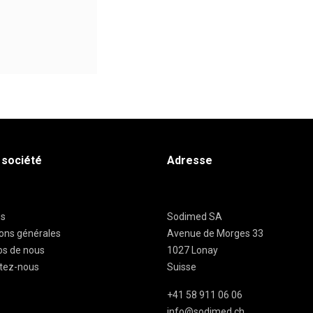
 société
Adresse
es
Sodimed SA
ions générales
Avenue de Morges 33
os de nous
1027 Lonay
tez-nous
Suisse
+41 58 911 06 06
info@sodimed.ch