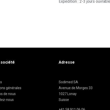
Expédition : 2-3 jours ouvrabl
 société
Adresse
es
Sodimed SA
ions générales
Avenue de Morges 33
os de nous
1027 Lonay
tez-nous
Suisse
+41 58 911 06 06