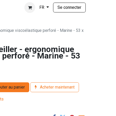
Se connecter
FR
nomique viscoélastique perforé - Marine - 53 x
eiller - ergonomique
 perforé - Marine - 53
uter au panier
Acheter maintenant
its