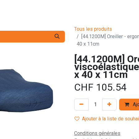
s pro
Services
L'Entreprise
Contact
Tous les produits
[44.1200M] Oreiller - ergo
40 x 11cm
[44.1200M] Or
viscoélastique
x 40 x 11cm
CHF
105.54
Ajo
Ajouter à la liste de souha
Conditions générales