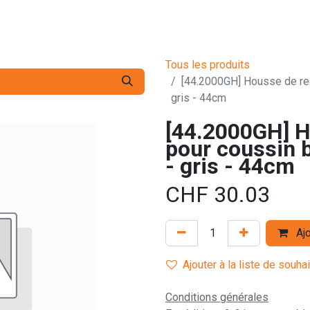
s pro
Services
L'Entreprise
Contact
Tous les produits
[44.2000GH] Housse de rec
gris - 44cm
[44.2000GH] H
pour coussin b
- gris - 44cm
CHF
30.03
Ajo
Ajouter à la liste de souha
Conditions générales