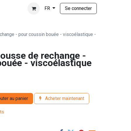
Se connecter
FR
hange - pour coussin bouée - viscoélastique -
ousse de rechange -
ouée - viscoélastique
uter au panier
Acheter maintenant
its