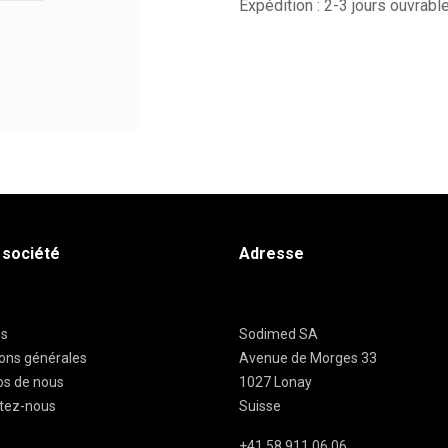
Expédition : 2-3 jours ouvrabl
 société
Adresse
es
Sodimed SA
ions générales
Avenue de Morges 33
os de nous
1027 Lonay
tez-nous
Suisse
+41 58 911 06 06