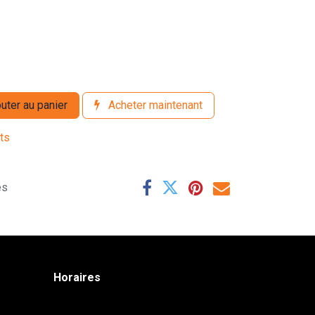
uter au panier
Acheter maintenant
its
es
Horaires