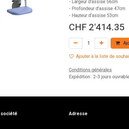
- Largeur d’assise 56cm
- Profondeur d’assise 47cm
- Hauteur d’assise 53cm
CHF
2'414.35
Ajo
Ajouter à la liste de souha
Conditions générales
Expédition : 2-3 jours ouvrabl
 société
Adresse