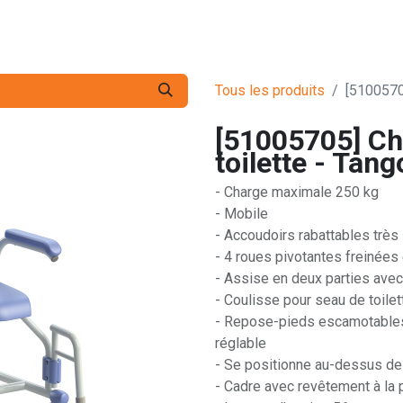
s pro
Services
L'Entreprise
Contact
Tous les produits
[5100570
[51005705] Ch
toilette - Tang
- Charge maximale 250 kg
- Mobile
- Accoudoirs rabattables très
- 4 roues pivotantes freinées 
- Assise en deux parties avec 
- Coulisse pour seau de toile
- Repose-pieds escamotables
réglable
- Se positionne au-dessus de
- Cadre avec revêtement à la