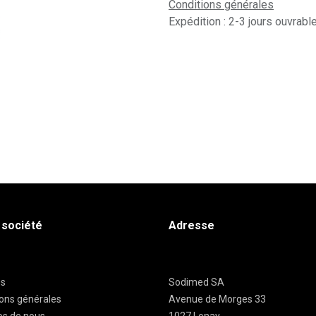
Conditions générales
Expédition : 2-3 jours ouvrabl
 société
Adresse
es
Sodimed SA
ions générales
Avenue de Morges 33