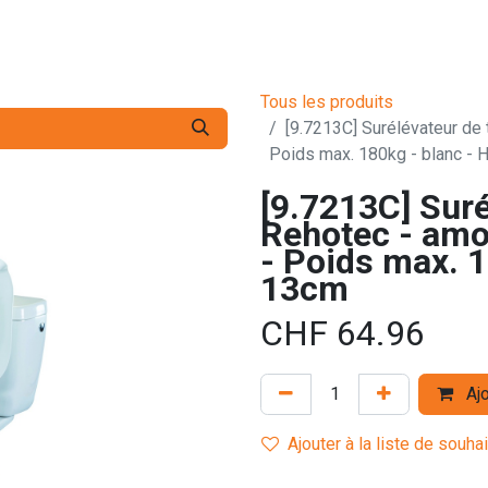
s pro
Services
L'Entreprise
Contact
Tous les produits
[9.7213C] Surélévateur de 
Poids max. 180kg - blanc - 
[9.7213C] Suré
Rehotec - amo
- Poids max. 1
13cm
CHF
64.96
Ajo
Ajouter à la liste de souha