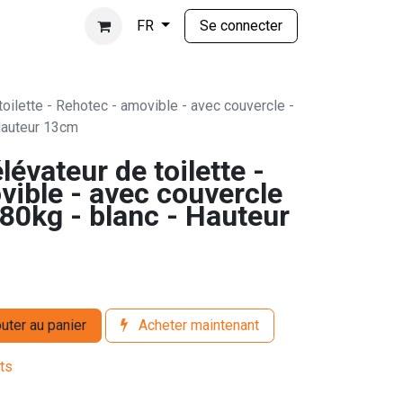
Se connecter
FR
toilette - Rehotec - amovible - avec couvercle -
Hauteur 13cm
lévateur de toilette -
vible - avec couvercle
80kg - blanc - Hauteur
uter au panier
Acheter maintenant
its