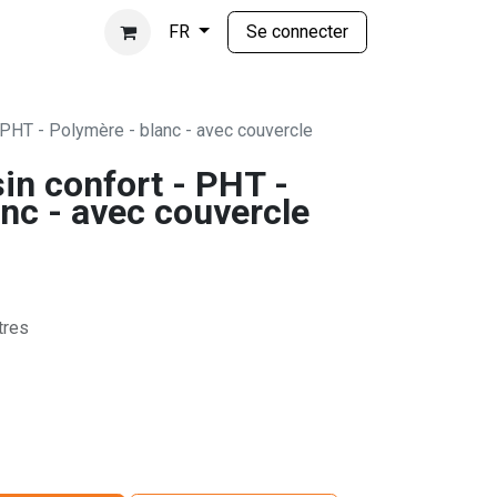
Se connecter
FR
 PHT - Polymère - blanc - avec couvercle
in confort - PHT -
nc - avec couvercle
tres