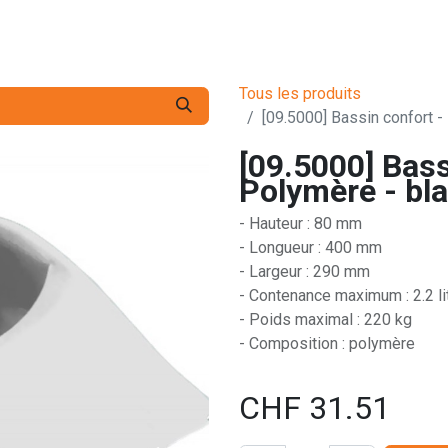
s pro
Services
L'Entreprise
Contact
Tous les produits
[09.5000] Bassin confort -
[09.5000] Bass
Polymère - bla
- Hauteur : 80 mm
- Longueur : 400 mm
- Largeur : 290 mm
- Contenance maximum : 2.2 li
- Poids maximal : 220 kg
- Composition : polymère
CHF
31.51