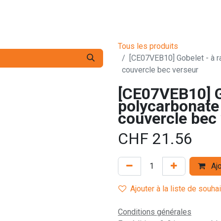
s pro
Services
L'Entreprise
Contact
Tous les produits
[CE07VEB10] Gobelet - à ra
couvercle bec verseur
[CE07VEB10] Go
polycarbonate 
couvercle bec
CHF
21.56
Ajo
Ajouter à la liste de souha
Conditions générales