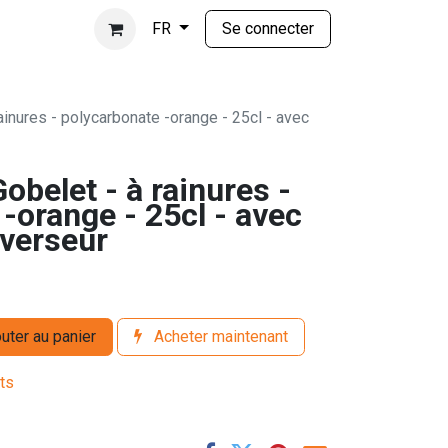
Se connecter
FR
inures - polycarbonate -orange - 25cl - avec
belet - à rainures -
-orange - 25cl - avec
 verseur
uter au panier
Acheter maintenant
its