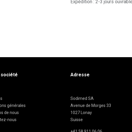
Expédition : 2-3 jours ouvrabl
 société
Adresse
es
Sodimed SA
ions générales
Avenue de Morges 33
os de nous
1027 Lonay
tez-nous
Suisse
+41 58 911 06 06