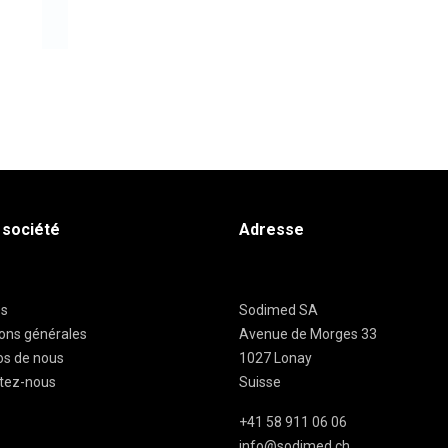
 société
Adresse
es
Sodimed SA
ions générales
Avenue de Morges 33
os de nous
1027 Lonay
tez-nous
Suisse
+41 58 911 06 06
info@sodimed.ch