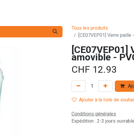
s pro
Services
L'Entreprise
Contact
Tous les produits
[CE07VEP01] Verre paille -
[CE07VEP01] Ve
amovible - PVC
CHF
12.93
Ajo
Ajouter à la liste de souha
Conditions générales
Expédition : 2-3 jours ouvrabl