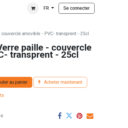
Se connecter
FR
 couvercle amovible - PVC- transprent - 25cl
rre paille - couvercle
- transprent - 25cl
uter au panier
Acheter maintenant
its
es