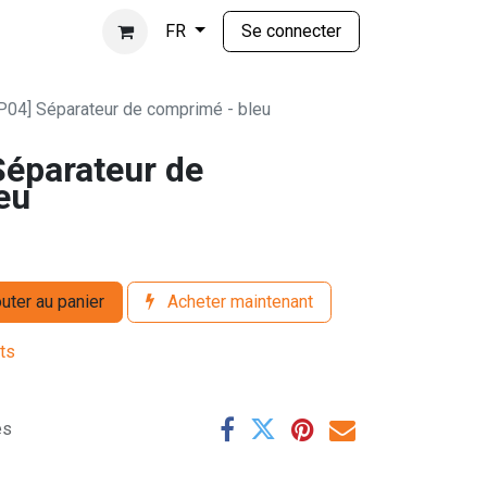
Se connecter
FR
04] Séparateur de comprimé - bleu
éparateur de
eu
uter au panier
Acheter maintenant
its
es