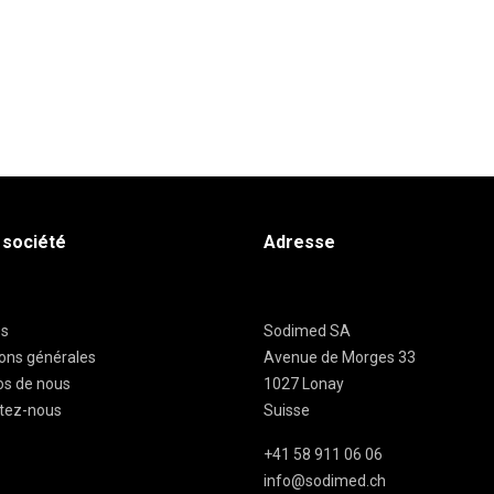
 société
Adresse
es
Sodimed SA
ions générales
Avenue de Morges 33
os de nous
1027 Lonay
tez-nous
Suisse
+41 58 911 06 06
info@sodimed.ch