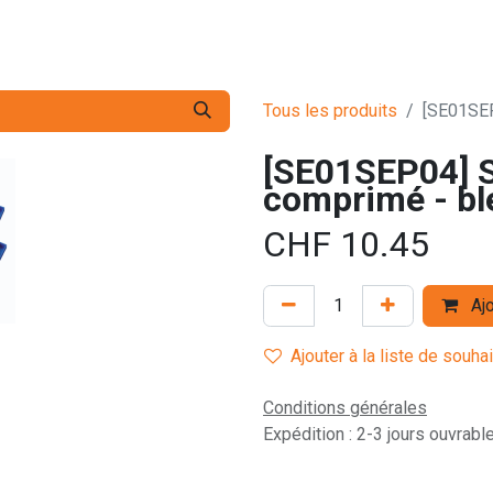
s pro
Services
L'Entreprise
Contact
Tous les produits
[SE01SEP
[SE01SEP04] S
comprimé - bl
CHF
10.45
Ajo
Ajouter à la liste de souha
Conditions générales
Expédition : 2-3 jours ouvrabl