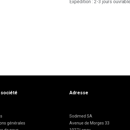
Expédition : 2-3 jours ouvrabl
 société
Adresse
es
Sodimed SA
ions générales
Avenue de Morges 33