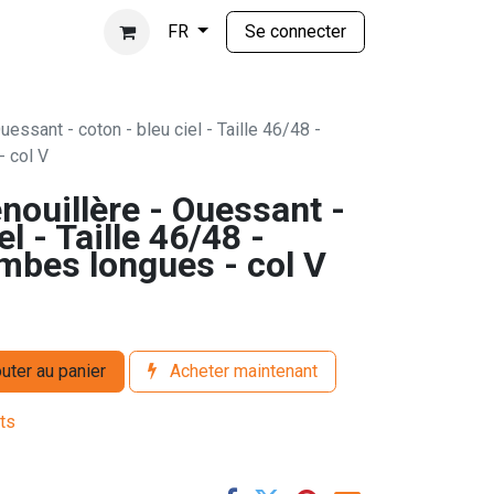
Se connecter
FR
uessant - coton - bleu ciel - Taille 46/48 -
 col V
nouillère - Ouessant -
el - Taille 46/48 -
mbes longues - col V
uter au panier
Acheter maintenant
its