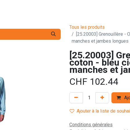
s pro
Services
L'Entreprise
Contact
Tous les produits
[25.20003] Grenouillère - O
manches et jambes longues -
[25.20003] Gre
coton - bleu ci
manches et ja
CHF
102.44
Ajo
Ajouter à la liste de souha
Conditions générales