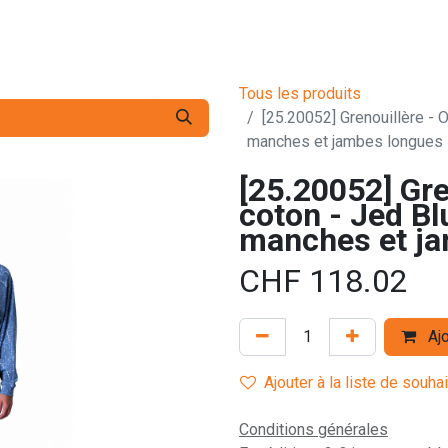
s pro
Services
L'Entreprise
Contact
Tous les produits
[25.20052] Grenouillère - O
manches et jambes longues -
[25.20052] Gre
coton - Jed Blu
manches et ja
CHF
118.02
Ajo
Ajouter à la liste de souha
Conditions générales