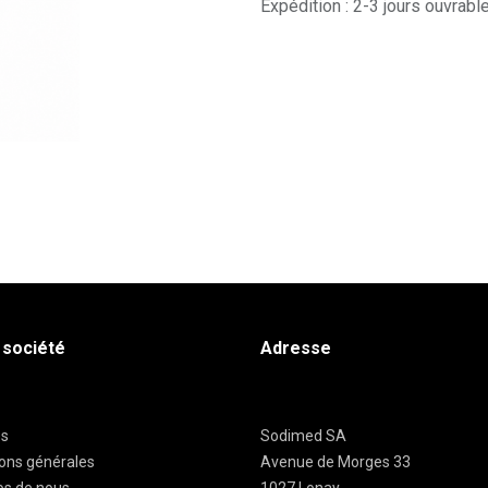
Expédition : 2-3 jours ouvrabl
 société
Adresse
es
Sodimed SA
ions générales
Avenue de Morges 33