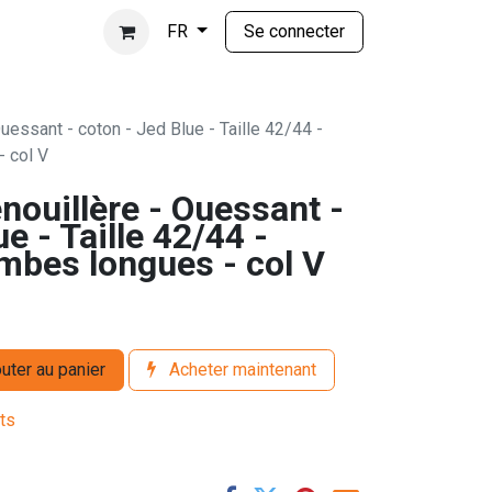
Se connecter
FR
uessant - coton - Jed Blue - Taille 42/44 -
 col V
nouillère - Ouessant -
e - Taille 42/44 -
mbes longues - col V
uter au panier
Acheter maintenant
its