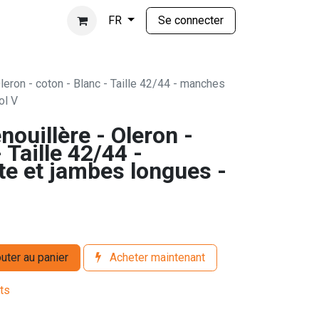
Se connecter
FR
leron - coton - Blanc - Taille 42/44 - manches
ol V
nouillère - Oleron -
 Taille 42/44 -
e et jambes longues -
uter au panier
Acheter maintenant
its