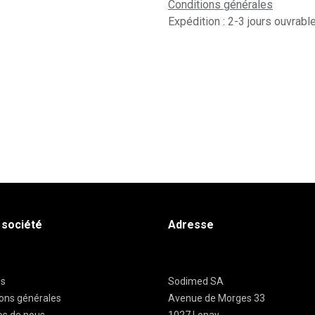
Conditions générales
Expédition : 2-3 jours ouvrabl
 société
Adresse
es
Sodimed SA
ions générales
Avenue de Morges 33