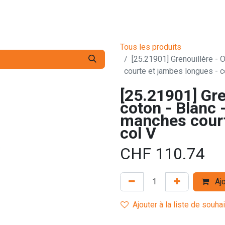
s pro
Services
L'Entreprise
Contact
Tous les produits
[25.21901] Grenouillère - O
courte et jambes longues - c
[25.21901] Gre
coton - Blanc -
manches court
col V
CHF
110.74
Ajo
Ajouter à la liste de souha