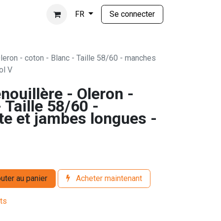
Se connecter
FR
leron - coton - Blanc - Taille 58/60 - manches
ol V
nouillère - Oleron -
 Taille 58/60 -
e et jambes longues -
uter au panier
Acheter maintenant
its