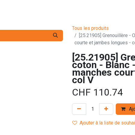
s pro
Services
L'Entreprise
Contact
Tous les produits
[25.21905] Grenouillère - O
courte et jambes longues - c
[25.21905] Gre
coton - Blanc -
manches court
col V
CHF
110.74
Ajo
Ajouter à la liste de souha