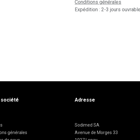
Conditions générales
Expédition : 2-3 jours ouvrabl
 société
Adresse
es
Sodimed SA
ions générales
Avenue de Morges 33