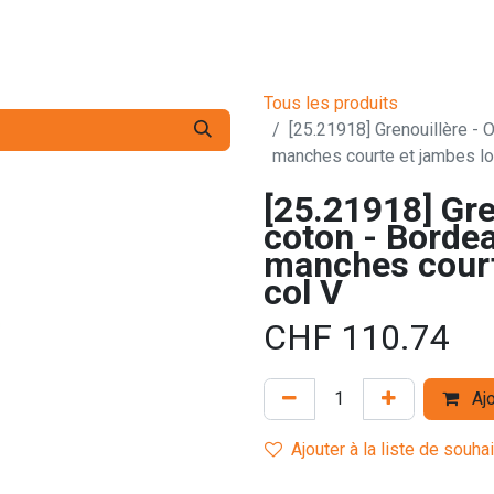
s pro
Services
L'Entreprise
Contact
Tous les produits
[25.21918] Grenouillère - O
manches courte et jambes lo
[25.21918] Gre
coton - Bordea
manches court
col V
CHF
110.74
Ajo
Ajouter à la liste de souha