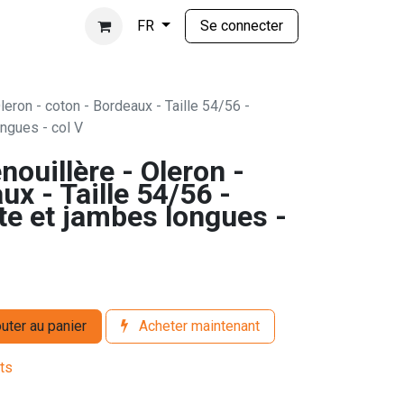
Se connecter
FR
leron - coton - Bordeaux - Taille 54/56 -
ngues - col V
nouillère - Oleron -
ux - Taille 54/56 -
e et jambes longues -
uter au panier
Acheter maintenant
its