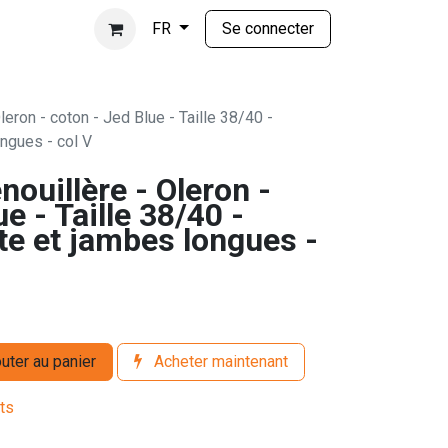
Se connecter
FR
leron - coton - Jed Blue - Taille 38/40 -
ngues - col V
nouillère - Oleron -
e - Taille 38/40 -
e et jambes longues -
uter au panier
Acheter maintenant
its