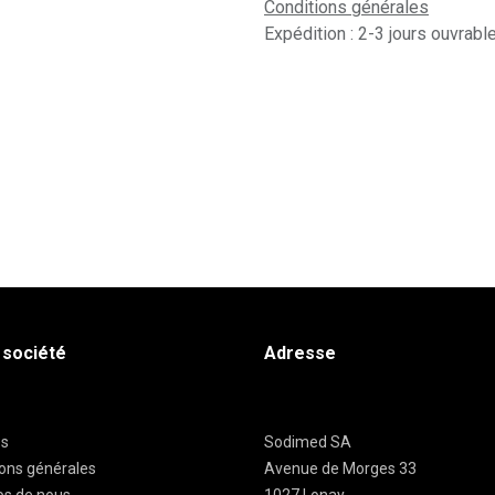
Conditions générales
Expédition : 2-3 jours ouvrabl
 société
Adresse
es
Sodimed SA
ions générales
Avenue de Morges 33