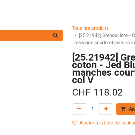
s pro
Services
L'Entreprise
Contact
Tous les produits
[25.21942] Grenouillère - O
manches courte et jambes lo
[25.21942] Gre
coton - Jed Blu
manches court
col V
CHF
118.02
Ajo
Ajouter à la liste de souha