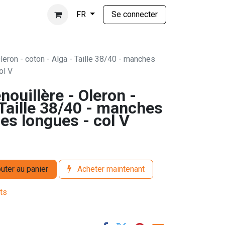
Se connecter
FR
leron - coton - Alga - Taille 38/40 - manches
ol V
nouillère - Oleron -
 Taille 38/40 - manches
es longues - col V
uter au panier
Acheter maintenant
its