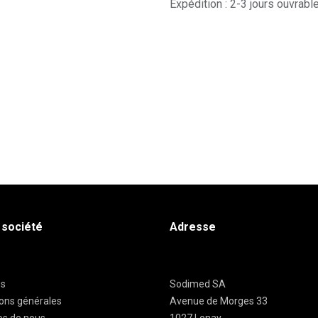
Expédition : 2-3 jours ouvrabl
 société
Adresse
es
Sodimed SA
ions générales
Avenue de Morges 33