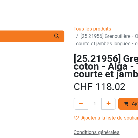
s pro
Services
L'Entreprise
Contact
Tous les produits
[25.21956] Grenouillère - O
courte et jambes longues - c
[25.21956] Gre
coton - Alga -
courte et jamb
CHF
118.02
Ajo
Ajouter à la liste de souha
Conditions générales