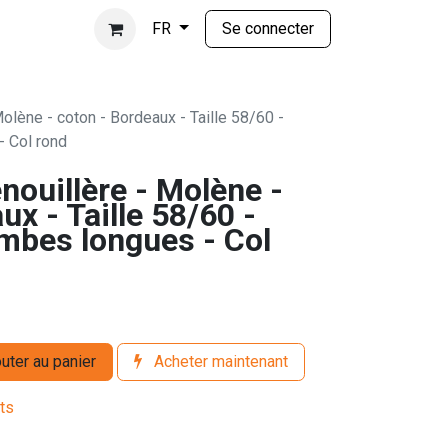
Se connecter
FR
Molène - coton - Bordeaux - Taille 58/60 -
 Col rond
nouillère - Molène -
ux - Taille 58/60 -
mbes longues - Col
uter au panier
Acheter maintenant
its