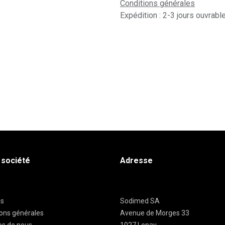
Conditions générales
Expédition : 2-3 jours ouvrabl
 société
Adresse
es
Sodimed SA
ions générales
Avenue de Morges 33