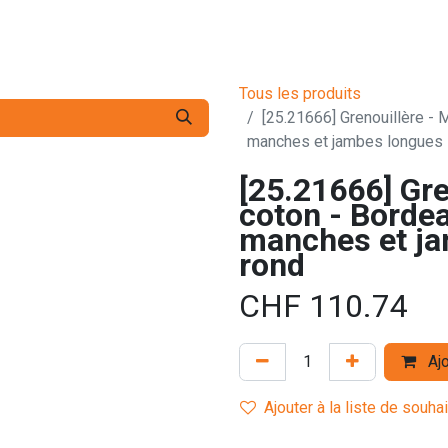
s pro
Services
L'Entreprise
Contact
Tous les produits
[25.21666] Grenouillère - 
manches et jambes longues -
[25.21666] Gre
coton - Bordea
manches et ja
rond
CHF
110.74
Ajo
Ajouter à la liste de souha